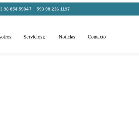
3 98 854 5904
593 98 236 1197
otros
Servicios
Noticias
Contacto
ES