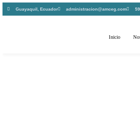
Guayaquil, Ecuador
administracion@amceg.com
59
Inicio
Nos
NOTICIAS RECIENT