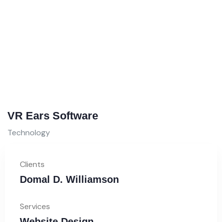
VR Ears Software
S
Technology
V
Clients
Domal D. Williamson
Services
Website Design