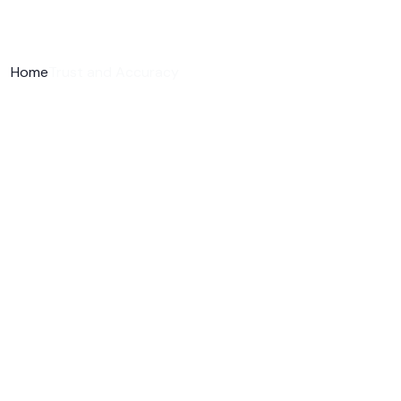
Home
Trust and Accuracy