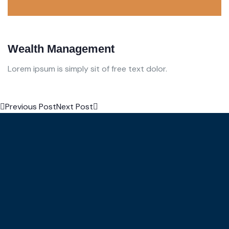
Wealth Management
A
Lorem ipsum is simply sit of free text dolor.
Lo
Previous Post
Next Post